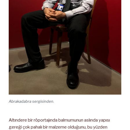
Abrakadabra sergisinden.
Altındere bir röportajında balmumunun aslında yapısı
gereği çok pahalı bir malzeme olduğunu, bu yüzden