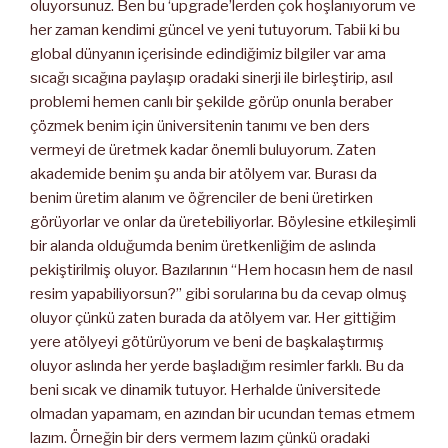
oluyorsunuz. Ben bu ‘upgrade’lerden çok hoşlanıyorum ve
her zaman kendimi güncel ve yeni tutuyorum. Tabii ki bu
global dünyanın içerisinde edindiğimiz bilgiler var ama
sıcağı sıcağına paylaşıp oradaki sinerji ile birleştirip, asıl
problemi hemen canlı bir şekilde görüp onunla beraber
çözmek benim için üniversitenin tanımı ve ben ders
vermeyi de üretmek kadar önemli buluyorum. Zaten
akademide benim şu anda bir atölyem var. Burası da
benim üretim alanım ve öğrenciler de beni üretirken
görüyorlar ve onlar da üretebiliyorlar. Böylesine etkileşimli
bir alanda olduğumda benim üretkenliğim de aslında
pekiştirilmiş oluyor. Bazılarının “Hem hocasın hem de nasıl
resim yapabiliyorsun?” gibi sorularına bu da cevap olmuş
oluyor çünkü zaten burada da atölyem var. Her gittiğim
yere atölyeyi götürüyorum ve beni de başkalaştırmış
oluyor aslında her yerde başladığım resimler farklı. Bu da
beni sıcak ve dinamik tutuyor. Herhalde üniversitede
olmadan yapamam, en azından bir ucundan temas etmem
lazım. Örneğin bir ders vermem lazım çünkü oradaki