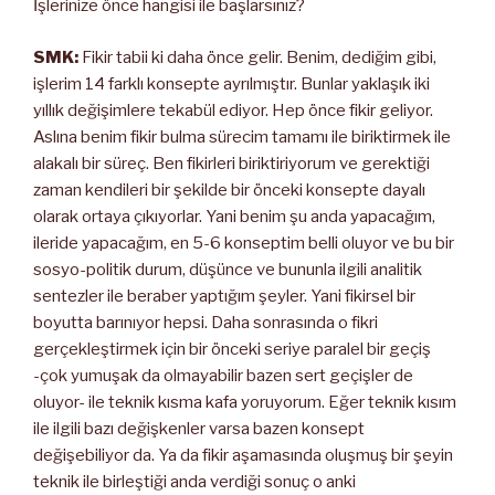
İşlerinize önce hangisi ile başlarsınız?
SMK:
Fikir tabii ki daha önce gelir. Benim, dediğim gibi,
işlerim 14 farklı konsepte ayrılmıştır. Bunlar yaklaşık iki
yıllık değişimlere tekabül ediyor. Hep önce fikir geliyor.
Aslına benim fikir bulma sürecim tamamı ile biriktirmek ile
alakalı bir süreç. Ben fikirleri biriktiriyorum ve gerektiği
zaman kendileri bir şekilde bir önceki konsepte dayalı
olarak ortaya çıkıyorlar. Yani benim şu anda yapacağım,
ileride yapacağım, en 5-6 konseptim belli oluyor ve bu bir
sosyo-politik durum, düşünce ve bununla ilgili analitik
sentezler ile beraber yaptığım şeyler. Yani fikirsel bir
boyutta barınıyor hepsi. Daha sonrasında o fikri
gerçekleştirmek için bir önceki seriye paralel bir geçiş
-çok yumuşak da olmayabilir bazen sert geçişler de
oluyor- ile teknik kısma kafa yoruyorum. Eğer teknik kısım
ile ilgili bazı değişkenler varsa bazen konsept
değişebiliyor da. Ya da fikir aşamasında oluşmuş bir şeyin
teknik ile birleştiği anda verdiği sonuç o anki