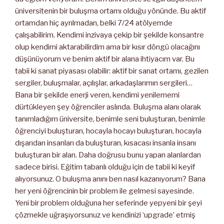
üniversitenin bir buluşma ortamı olduğu yönünde. Bu aktif
ortamdan hiç ayrılmadan, belki 7/24 atölyemde
çalışabilirim. Kendimi inzivaya çekip bir şekilde konsantre
olup kendimi aktarabilirdim ama bir kısır döngü olacağını
düşünüyorum ve benim aktif bir alana ihtiyacım var. Bu
tabii ki sanat piyasası olabilir: aktif bir sanat ortamı, gezilen
sergiler, buluşmalar, açılışlar, arkadaşlarımın sergileri…
Bana bir şekilde enerji veren, kendimi yenilememi
dürtükleyen şey öğrenciler aslında. Buluşma alanı olarak
tanımladığım üniversite, benimle seni buluşturan, benimle
öğrenciyi buluşturan, hocayla hocayı buluşturan, hocayla
dışarıdan insanları da buluşturan, kısacası insanla insanı
buluşturan bir alan. Daha doğrusu bunu yapan alanlardan
sadece birisi. Eğitim tabanlı olduğu için de tabii ki keyif
alıyorsunuz. O buluşma anını ben nasıl kazanıyorum? Bana
her yeni öğrencinin bir problem ile gelmesi sayesinde.
Yeni bir problem olduğuna her seferinde yepyeni bir şeyi
çözmekle uğraşıyorsunuz ve kendinizi ‘upgrade’ etmiş