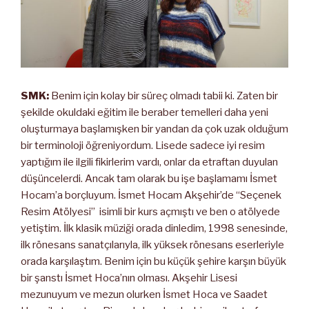
SMK:
Benim için kolay bir süreç olmadı tabii ki. Zaten bir
şekilde okuldaki eğitim ile beraber temelleri daha yeni
oluşturmaya başlamışken bir yandan da çok uzak olduğum
bir terminoloji öğreniyordum. Lisede sadece iyi resim
yaptığım ile ilgili fikirlerim vardı, onlar da etraftan duyulan
düşüncelerdi. Ancak tam olarak bu işe başlamamı İsmet
Hocam’a borçluyum. İsmet Hocam Akşehir’de “Seçenek
Resim Atölyesi” isimli bir kurs açmıştı ve ben o atölyede
yetiştim. İlk klasik müziği orada dinledim, 1998 senesinde,
ilk rönesans sanatçılarıyla, ilk yüksek rönesans eserleriyle
orada karşılaştım. Benim için bu küçük şehire karşın büyük
bir şanstı İsmet Hoca’nın olması. Akşehir Lisesi
mezunuyum ve mezun olurken İsmet Hoca ve Saadet