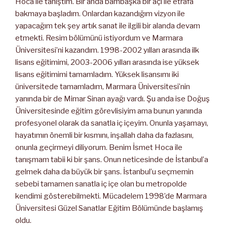
Hoca ile tanıştım. Bir anda bambaşka bir açı ile etrafa
bakmaya başladım. Onlardan kazandığım vizyon ile
yapacağım tek şey artık sanat ile ilgili bir alanda devam
etmekti. Resim bölümünü istiyordum ve Marmara
Üniversitesi’ni kazandım. 1998-2002 yılları arasında ilk
lisans eğitimimi, 2003-2006 yılları arasında ise yüksek
lisans eğitimimi tamamladım. Yüksek lisansımı iki
üniversitede tamamladım, Marmara Üniversitesi’nin
yanında bir de Mimar Sinan ayağı vardı. Şu anda ise Doğuş
Üniversitesinde eğitim görevlisiyim ama bunun yanında
profesyonel olarak da sanatla iç içeyim. Onunla yaşamayı,
hayatımın önemli bir kısmını, inşallah daha da fazlasını,
onunla geçirmeyi diliyorum. Benim İsmet Hoca ile
tanışmam tabii ki bir şans. Onun neticesinde de İstanbul’a
gelmek daha da büyük bir şans. İstanbul’u seçmemin
sebebi tamamen sanatla iç içe olan bu metropolde
kendimi gösterebilmekti. Mücadelem 1998’de Marmara
Üniversitesi Güzel Sanatlar Eğitim Bölümünde başlamış
oldu.