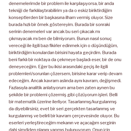
denemelerimde bir problem ile karşılaşıyorsa, bir anda
tekniği de farklılaştırabilirim ya da o eskiz biriktirdiğim
konseptlerden bir başkasına ilham vermiş oluyor. Size
burada hızlı bir örnek göstereyim. Burada bir sonraki
serinin denemeleri var ancak bu seri çıkacak mı
çıkmayacak mı ben de bilmiyorum. Bunun nasıl sonuç
vereceği ile ilgili bazı fikirler edinmek için o düşündüğüm,
biriktirdiğim konulardan birisini hayata geçirdim. Burada
beni farklı bir noktaya da çekmeye başladı eser, bir de onu
deneyeceğim. Eğer bu ikisi arasındaki geçiş ile ilgili
problemleri/sorunları çözersem, birisine karar verip devam
edeceğim. Ancak kavram aslında aynı kavram, değişmedi.
Fazlasıyla analitik anlatıyorum ama ben zaten aynen bu
şekilde bir problemi çözermiş gibi çözüyorum işleri. Belli
bir matematik üzerine ilerliyor. Tasarlanmış/kurgulanmış
da diyebilirsiniz, evet bir seri gerçekten tasarlanmış ve
kurgulanmış ve belirli bir kavram çerçevesinde oluyor. Bu
eserleri yerleştireceğim mekanın ve açacağım serginin
dahi şimdiden planını yapmış bulunuyorum. Onun için