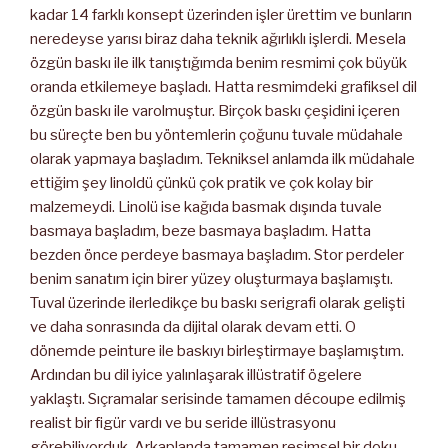
kadar 14 farklı konsept üzerinden işler ürettim ve bunların
neredeyse yarısı biraz daha teknik ağırlıklı işlerdi. Mesela
özgün baskı ile ilk tanıştığımda benim resmimi çok büyük
oranda etkilemeye başladı. Hatta resmimdeki grafiksel dil
özgün baskı ile varolmuştur. Birçok baskı çeşidini içeren
bu süreçte ben bu yöntemlerin çoğunu tuvale müdahale
olarak yapmaya başladım. Tekniksel anlamda ilk müdahale
ettiğim şey linoldü çünkü çok pratik ve çok kolay bir
malzemeydi. Linolü ise kağıda basmak dışında tuvale
basmaya başladım, beze basmaya başladım. Hatta
bezden önce perdeye basmaya başladım. Stor perdeler
benim sanatım için birer yüzey oluşturmaya başlamıştı.
Tuval üzerinde ilerledikçe bu baskı serigrafi olarak gelişti
ve daha sonrasında da dijital olarak devam etti. O
dönemde peinture ile baskıyı birleştirmaye başlamıştım.
Ardından bu dil iyice yalınlaşarak illüstratif ögelere
yaklaştı. Sıçramalar serisinde tamamen découpe edilmiş
realist bir figür vardı ve bu seride illüstrasyonu
görebiliyorduk. Arkaplanda tamamen resimsel bir doku,