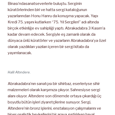
Binası’ndasanatseverlerle buluştu. Serginin
küratörlerinden biri ve hatta sergi kataloğunun
yazarlarından Honu Hanru da konuşma yapacak. Yapı
Kredi 75. yaşını kutlarken “75. Yıl Sergileri” adı altında
birçok etkinliğe ev sahipliği yaptı. Abrakadabra 3 Kasım’a
kadar devam edecek. Sergiyle eş zamanlı olarak da
dünyaca ünlü küratörler ve yazarların Abrakadabra’ya özel
olarak yazdıkları yazıları içeren bir sergi kitabı da
yayımlanacak.
Halil Altındere
.
Abrakadabra’nın sanatçısı bir sihirbaz, eserleriyse sihir
malzemeleri olarak karşımıza çıkıyor. Sahnesiyse sergi
alanı oluyor. Altındere son dönemde ortaya çıkardığı üç
boyutlu bütün işleri ziyaretçilerine sunuyor. Sergi,
Altındere’nin bronz işlerini, enstalasyon çalışmalarını ve
hiper-realistik heykellerini bir araya getirirken hayal