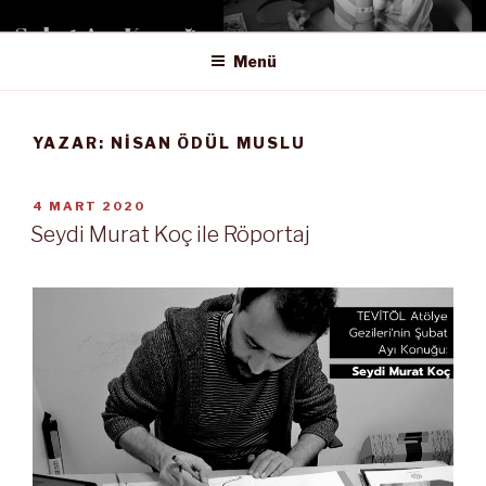
İçeriğe
PASTEL TEVITÖL SANAT
geç
DERGISI
Menü
YAZAR:
NISAN ÖDÜL MUSLU
YAYIM
4 MART 2020
TARIHI
Seydi Murat Koç ile Röportaj