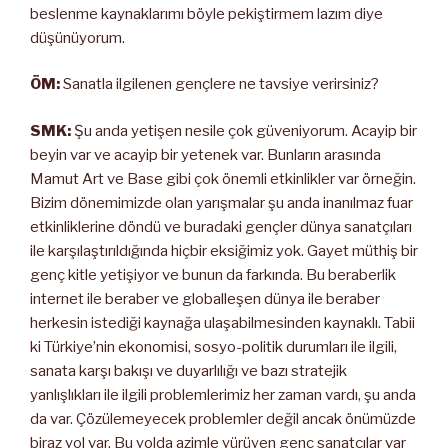
beslenme kaynaklarımı böyle pekiştirmem lazım diye
düşünüyorum.
ÖM:
Sanatla ilgilenen gençlere ne tavsiye verirsiniz?
SMK:
Şu anda yetişen nesile çok güveniyorum. Acayip bir
beyin var ve acayip bir yetenek var. Bunların arasında
Mamut Art ve Base gibi çok önemli etkinlikler var örneğin.
Bizim dönemimizde olan yarışmalar şu anda inanılmaz fuar
etkinliklerine döndü ve buradaki gençler dünya sanatçıları
ile karşılaştırıldığında hiçbir eksiğimiz yok. Gayet müthiş bir
genç kitle yetişiyor ve bunun da farkında. Bu beraberlik
internet ile beraber ve globalleşen dünya ile beraber
herkesin istediği kaynağa ulaşabilmesinden kaynaklı. Tabii
ki Türkiye’nin ekonomisi, sosyo-politik durumları ile ilgili,
sanata karşı bakışı ve duyarlılığı ve bazı stratejik
yanlışlıkları ile ilgili problemlerimiz her zaman vardı, şu anda
da var. Çözülemeyecek problemler değil ancak önümüzde
biraz yol var. Bu yolda azimle yürüyen genç sanatçılar var