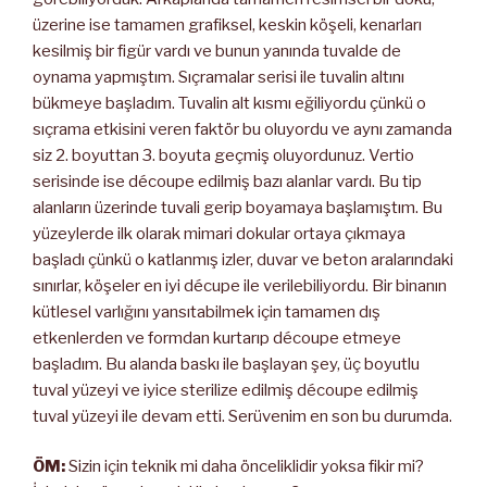
üzerine ise tamamen grafiksel, keskin köşeli, kenarları
kesilmiş bir figür vardı ve bunun yanında tuvalde de
oynama yapmıştım. Sıçramalar serisi ile tuvalin altını
bükmeye başladım. Tuvalin alt kısmı eğiliyordu çünkü o
sıçrama etkisini veren faktör bu oluyordu ve aynı zamanda
siz 2. boyuttan 3. boyuta geçmiş oluyordunuz. Vertio
serisinde ise découpe edilmiş bazı alanlar vardı. Bu tip
alanların üzerinde tuvali gerip boyamaya başlamıştım. Bu
yüzeylerde ilk olarak mimari dokular ortaya çıkmaya
başladı çünkü o katlanmış izler, duvar ve beton aralarındaki
sınırlar, köşeler en iyi décupe ile verilebiliyordu. Bir binanın
kütlesel varlığını yansıtabilmek için tamamen dış
etkenlerden ve formdan kurtarıp découpe etmeye
başladım. Bu alanda baskı ile başlayan şey, üç boyutlu
tuval yüzeyi ve iyice sterilize edilmiş découpe edilmiş
tuval yüzeyi ile devam etti. Serüvenim en son bu durumda.
ÖM:
Sizin için teknik mi daha önceliklidir yoksa fikir mi?